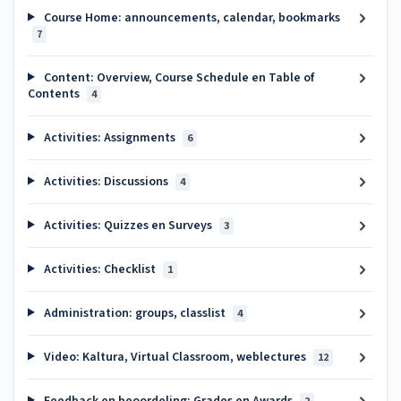
Course Home: announcements, calendar, bookmarks
7
Content: Overview, Course Schedule en Table of
Contents
4
Activities: Assignments
6
Activities: Discussions
4
Activities: Quizzes en Surveys
3
Activities: Checklist
1
Administration: groups, classlist
4
Video: Kaltura, Virtual Classroom, weblectures
12
Feedback en beoordeling: Grades en Awards