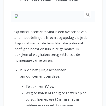
Klik op
Go to Announcements Tool
.
Op Announcements vind je een overzicht van
alle mededelingen. In een oogopslag zie je de
begindatum van de berichten die je docent
heeft geplaatst en kun je ze gemakkelijk
bekijken of weghalen/terugzetten op de
homepage van je cursus.
Klik op het pijltje achter een
announcement om deze:
Te bekijken (
View
).
Weg te halen of terug te zetten op de
cursus homepage (
Dismiss from
widget
/
Restore
). Achter een