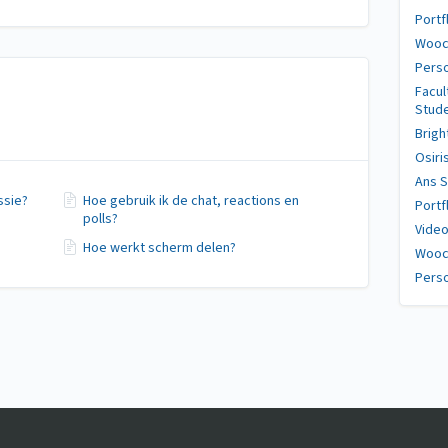
Portf
Wooc
Perso
Facul
Stud
Brig
Osiri
Ans S
ssie?
Hoe gebruik ik de chat, reactions en
Portf
polls?
Video
Hoe werkt scherm delen?
Woocl
Perso