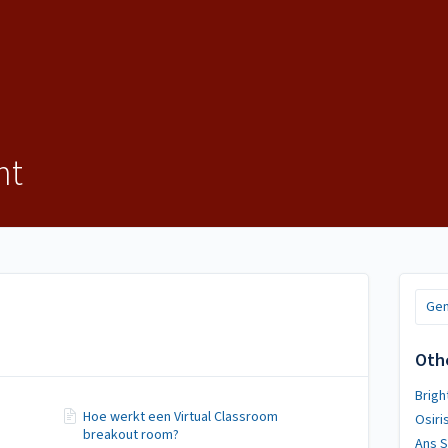
nt
Gen
Oth
Brigh
Hoe werkt een Virtual Classroom
Osiri
breakout room?
Ans 