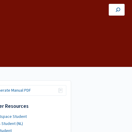
erate Manual PDF
er Resources
tspace Student
s Student (NL)
Student