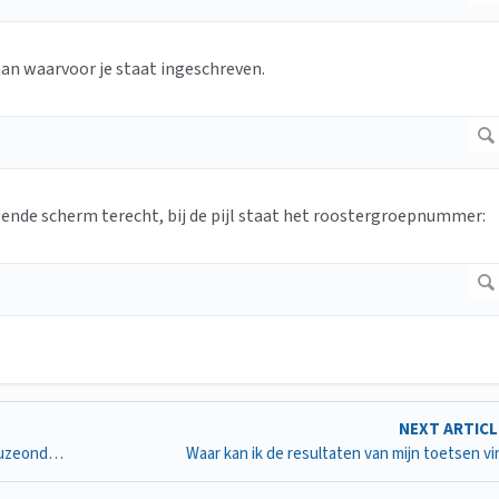
aan waarvoor je staat ingeschreven.
gende scherm terecht, bij de pijl staat het roostergroepnummer:
NEXT ARTIC
Hoe doe ik een voorinschrijving met voorkeuren voor keuzeonderwijs?
Waar kan ik de resultaten van mijn toetsen v