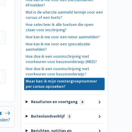
Hoe kan ik me voor een (her)tentamen
AFmelden?
Wat is de uiterste aanmeld termijn voor een
cursus of een toets?
Hoe selecteer ik alle toetsen die open
staan voor inschrijving?
Hoe kan ik me voor een minor aanmelden?
Hoe kan ik me voor een specialisatie
aanmelden?
Hoe doe ik een voorinschrijving met
voorkeuren voor keuzeonderwijs (MED)?
Hoe doe ik een voorinschrijving met
voorkeuren voor keuzeonderwijs?
Waar kan ik mijn roostergroepnummer
per cursus opzoeken?
Resultaten en voortgang
4
LE
Buitenlandverblijf
3
inden?
Berichten, notities en