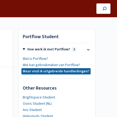
Portflow Student
Hoe werk ik met Portflow?
3
Wat is Portflow?
Wie kan gebruikmaken van Portflow?
Waar vind ik uitgebreide handleidingen?
Other Resources
Brightspace Student
Osiris Student (NL)
Ans Student
Videotools Student