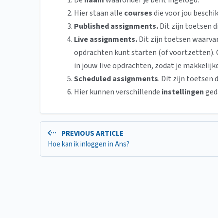
De
naam
waaronder je bent ingelogd.
Hier staan alle
courses
die voor jou beschik
Published assignments.
Dit zijn toetsen 
Live assignments.
Dit zijn toetsen waarvan
opdrachten kunt starten (of voortzetten)
in jouw live opdrachten, zodat je makkelijk
Scheduled assignments
. Dit zijn toetsen 
Hier kunnen verschillende
instellingen
geda
PREVIOUS ARTICLE
Hoe kan ik inloggen in Ans?